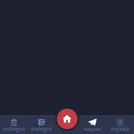
ការដាក់ប្រាក់
ការដកប្រាក់
Telegram
ការផ្តល់ជូន